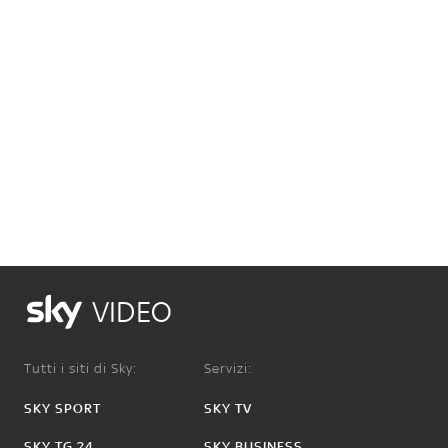
VIDEO
Tutti i siti di Sky:
Servizi:
SKY SPORT
SKY TV
SKY TG 24
SKY BUSINESS