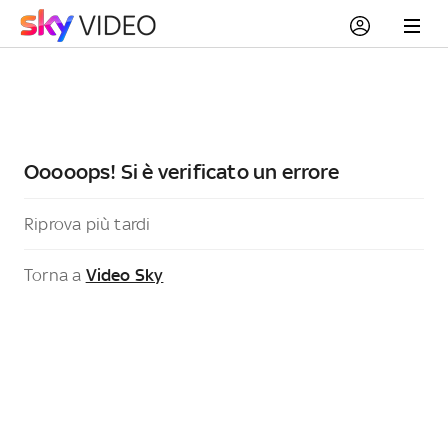
Ooooops! Si è verificato un errore
Riprova più tardi
Torna a
Video Sky