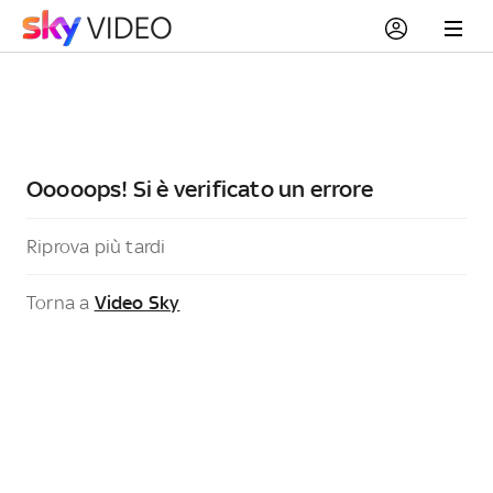
Ooooops! Si è verificato un errore
Riprova più tardi
Torna a
Video Sky