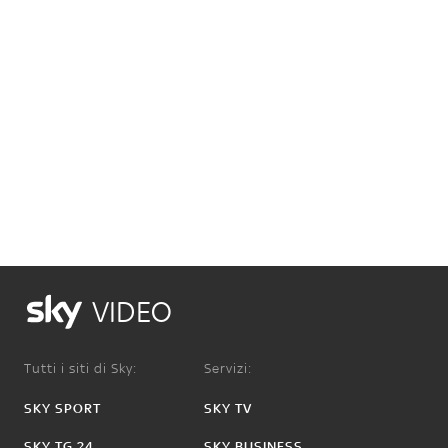
VIDEO
Tutti i siti di Sky:
Servizi:
SKY SPORT
SKY TV
SKY TG 24
SKY BUSINESS