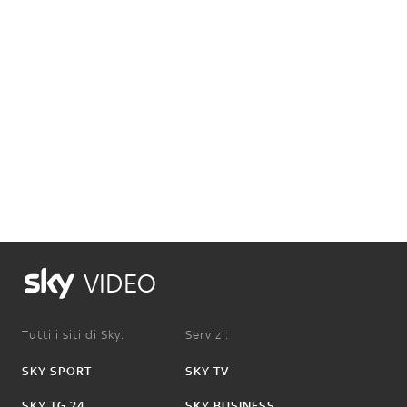
VIDEO
Tutti i siti di Sky:
Servizi:
SKY SPORT
SKY TV
SKY TG 24
SKY BUSINESS