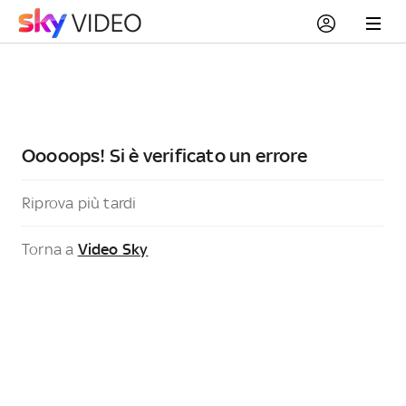
Ooooops! Si è verificato un errore
Riprova più tardi
Torna a
Video Sky