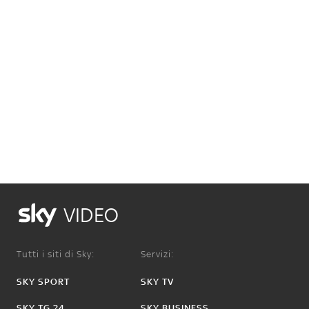
VIDEO
Tutti i siti di Sky:
Servizi:
SKY SPORT
SKY TV
SKY TG 24
SKY BUSINESS