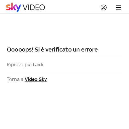
Ooooops! Si è verificato un errore
Riprova più tardi
Torna a
Video Sky