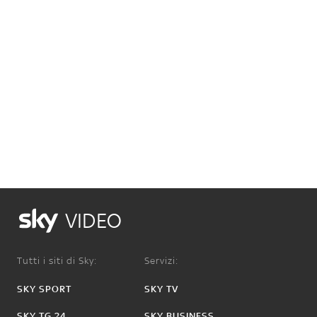
VIDEO
Tutti i siti di Sky:
Servizi:
SKY SPORT
SKY TV
SKY TG 24
SKY BUSINESS