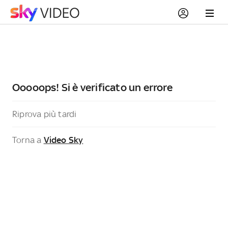
Ooooops! Si è verificato un errore
Riprova più tardi
Torna a
Video Sky