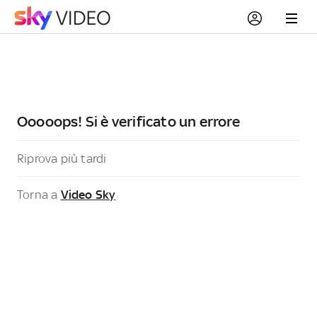
Ooooops! Si è verificato un errore
Riprova più tardi
Torna a
Video Sky