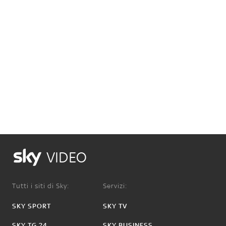
VIDEO
Tutti i siti di Sky:
Servizi:
SKY SPORT
SKY TV
SKY TG 24
SKY BUSINESS