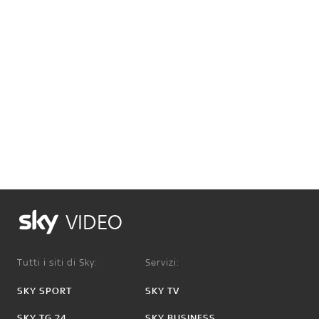
VIDEO
Tutti i siti di Sky:
Servizi:
SKY SPORT
SKY TV
SKY TG 24
SKY BUSINESS