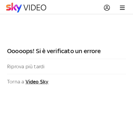
Ooooops! Si è verificato un errore
Riprova più tardi
Torna a
Video Sky