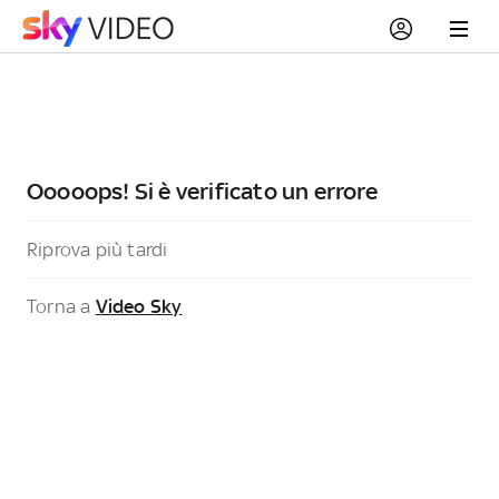
Ooooops! Si è verificato un errore
Riprova più tardi
Torna a
Video Sky