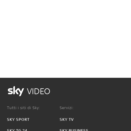
VIDEO
Tutti i siti di Sky:
Servizi:
SKY SPORT
SKY TV
SKY TG 24
SKY BUSINESS