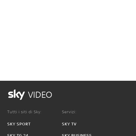
VIDEO
Tutti i siti di Sky:
Servizi:
SKY SPORT
SKY TV
SKY TG 24
SKY BUSINESS