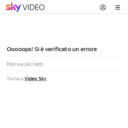
Ooooops! Si è verificato un errore
Riprova più tardi
Torna a
Video Sky