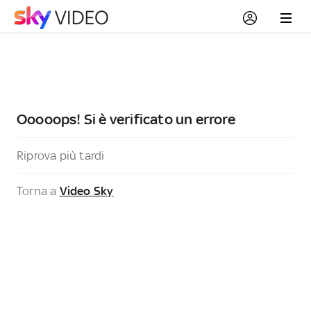
Ooooops! Si è verificato un errore
Riprova più tardi
Torna a
Video Sky