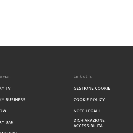
rvizi:
Link utili:
KY TV
GESTIONE COOKIE
KY BUSINESS
COOKIE POLICY
OW
NOTE LEGALI
DICHIARAZIONE
KY BAR
ACCESSIBILITÀ