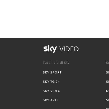
VIDEO
Tutti i siti di Sky:
Se
SKY SPORT
S
SKY TG 24
S
SKY VIDEO
N
SKY ARTE
S