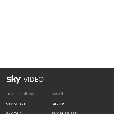
VIDEO
Tutti i siti di Sky:
Servizi:
SKY SPORT
SKY TV
SKY TG 24
SKY BUSINESS