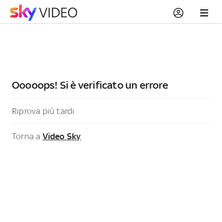
Ooooops! Si è verificato un errore
Riprova più tardi
Torna a
Video Sky