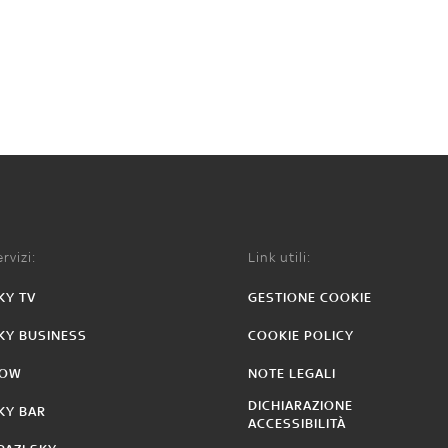
rvizi:
Link utili:
KY TV
GESTIONE COOKIE
KY BUSINESS
COOKIE POLICY
OW
NOTE LEGALI
DICHIARAZIONE
KY BAR
ACCESSIBILITÀ