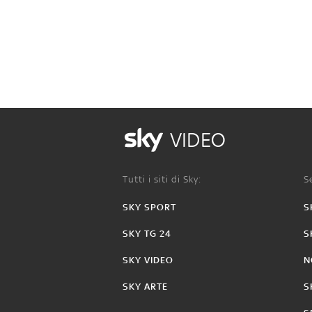
VIDEO
Tutti i siti di Sky:
Se
SKY SPORT
S
SKY TG 24
S
SKY VIDEO
N
SKY ARTE
S