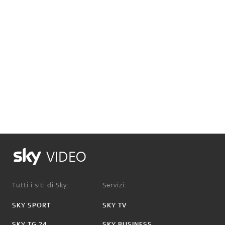
VIDEO
Tutti i siti di Sky:
Servizi:
SKY SPORT
SKY TV
SKY TG 24
SKY BUSINESS