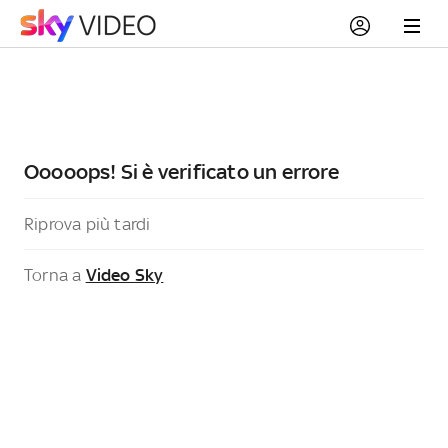
Ooooops! Si è verificato un errore
Riprova più tardi
Torna a
Video Sky