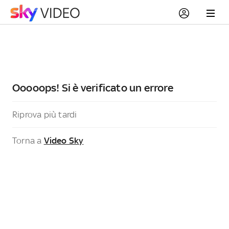
Ooooops! Si è verificato un errore
Riprova più tardi
Torna a
Video Sky