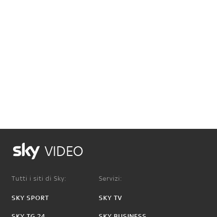
VIDEO
Tutti i siti di Sky:
Servizi:
SKY SPORT
SKY TV
SKY TG 24
SKY BUSINESS