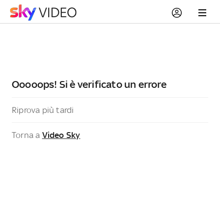
Ooooops! Si è verificato un errore
Riprova più tardi
Torna a
Video Sky