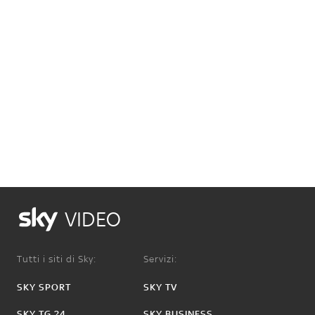
VIDEO
Tutti i siti di Sky:
Servizi:
SKY SPORT
SKY TV
SKY TG 24
SKY BUSINESS