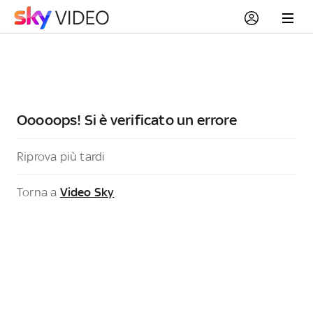
Ooooops! Si è verificato un errore
Riprova più tardi
Torna a
Video Sky