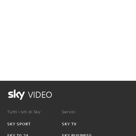
VIDEO
Tutti i siti di Sky:
Servizi:
SKY SPORT
SKY TV
SKY TG 24
SKY BUSINESS