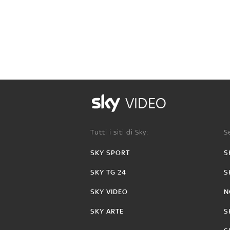
VIDEO
Tutti i siti di Sky:
Se
SKY SPORT
S
SKY TG 24
S
SKY VIDEO
N
SKY ARTE
S