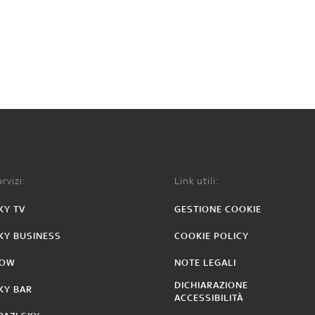
rvizi:
Link utili:
KY TV
GESTIONE COOKIE
KY BUSINESS
COOKIE POLICY
OW
NOTE LEGALI
DICHIARAZIONE
KY BAR
ACCESSIBILITÀ