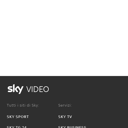
VIDEO
Tutti i siti di Sky:
Servizi:
SKY SPORT
SKY TV
SKY TG 24
SKY BUSINESS