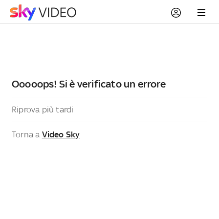
Ooooops! Si è verificato un errore
Riprova più tardi
Torna a
Video Sky