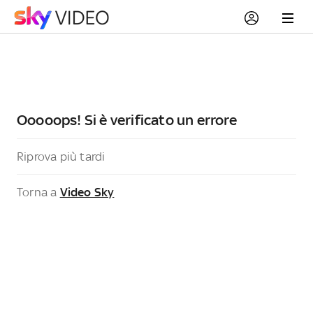
Ooooops! Si è verificato un errore
Riprova più tardi
Torna a
Video Sky