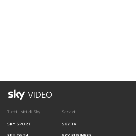
VIDEO
Tutti i siti di Sky:
Servizi:
SKY SPORT
SKY TV
SKY TG 24
SKY BUSINESS