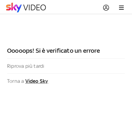
Ooooops! Si è verificato un errore
Riprova più tardi
Torna a
Video Sky