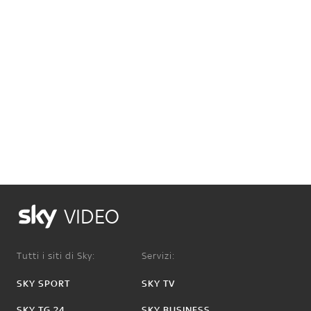
VIDEO
Tutti i siti di Sky:
Servizi:
SKY SPORT
SKY TV
SKY TG 24
SKY BUSINESS