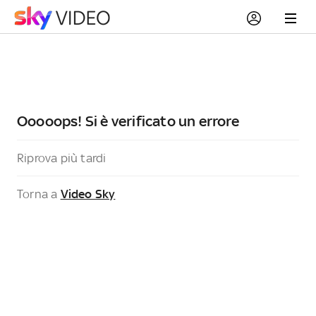
Ooooops! Si è verificato un errore
Riprova più tardi
Torna a
Video Sky