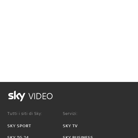
VIDEO
Tutti i siti di Sky:
Servizi:
SKY SPORT
SKY TV
SKY TG 24
SKY BUSINESS