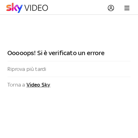
Ooooops! Si è verificato un errore
Riprova più tardi
Torna a
Video Sky