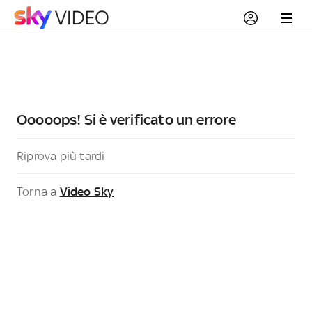
Ooooops! Si è verificato un errore
Riprova più tardi
Torna a
Video Sky