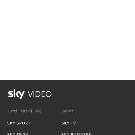
VIDEO
Tutti i siti di Sky:
Servizi:
SKY SPORT
SKY TV
SKY TG 24
SKY BUSINESS