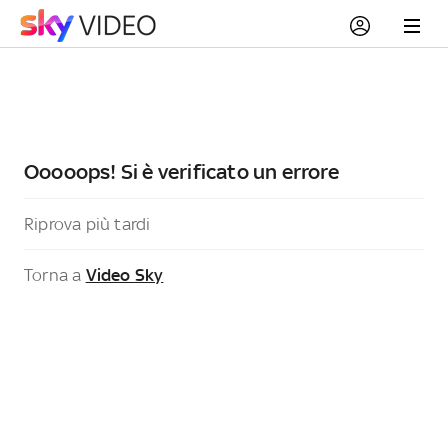
Ooooops! Si è verificato un errore
Riprova più tardi
Torna a
Video Sky