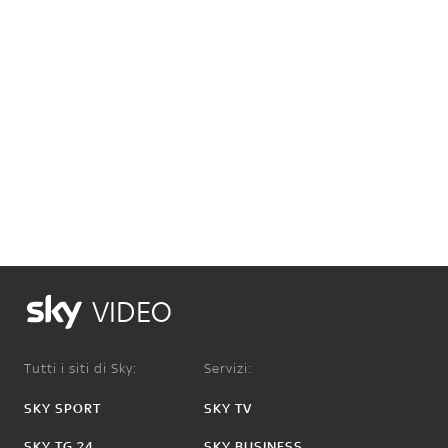
VIDEO
Tutti i siti di Sky:
Servizi:
SKY SPORT
SKY TV
SKY TG 24
SKY BUSINESS