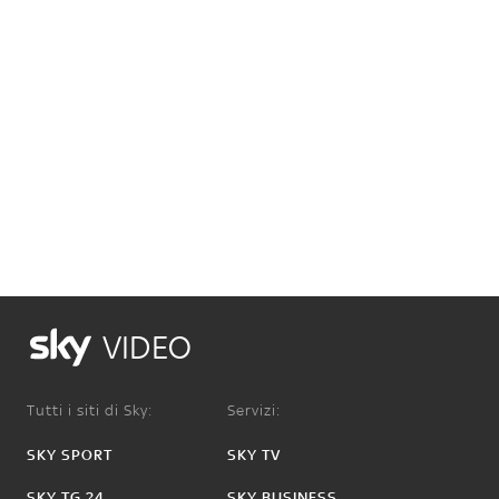
VIDEO
Tutti i siti di Sky:
Servizi:
SKY SPORT
SKY TV
SKY TG 24
SKY BUSINESS