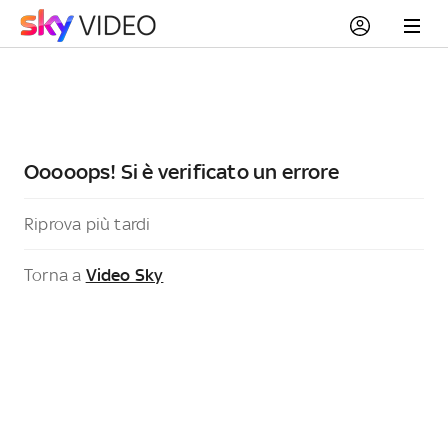
Ooooops! Si è verificato un errore
Riprova più tardi
Torna a
Video Sky