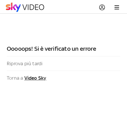
Ooooops! Si è verificato un errore
Riprova più tardi
Torna a
Video Sky