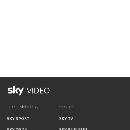
VIDEO
Tutti i siti di Sky:
Servizi:
SKY SPORT
SKY TV
SKY TG 24
SKY BUSINESS