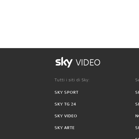
VIDEO
Tutti i siti di Sky:
Se
SKY SPORT
S
SKY TG 24
S
SKY VIDEO
N
SKY ARTE
S