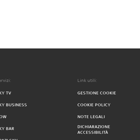
rvizi:
Link utili:
KY TV
GESTIONE COOKIE
KY BUSINESS
COOKIE POLICY
OW
NOTE LEGALI
DICHIARAZIONE
KY BAR
ACCESSIBILITÀ