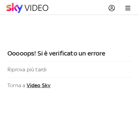
Ooooops! Si è verificato un errore
Riprova più tardi
Torna a
Video Sky