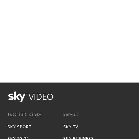
VIDEO
Tutti i siti di Sky:
Servizi:
SKY SPORT
SKY TV
SKY TG 24
SKY BUSINESS