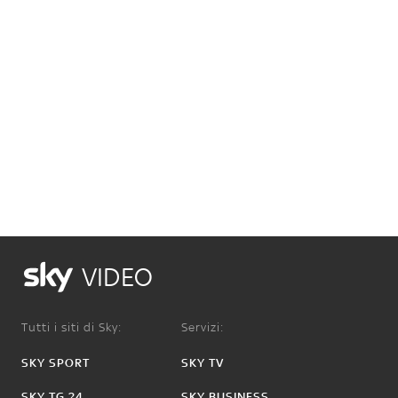
VIDEO
Tutti i siti di Sky:
Servizi:
SKY SPORT
SKY TV
SKY TG 24
SKY BUSINESS