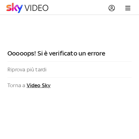
Ooooops! Si è verificato un errore
Riprova più tardi
Torna a
Video Sky