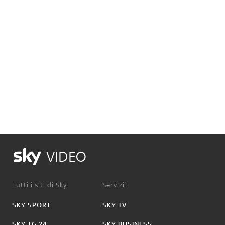
VIDEO
Tutti i siti di Sky:
Servizi:
SKY SPORT
SKY TV
SKY TG 24
SKY BUSINESS