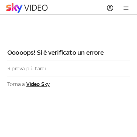
Ooooops! Si è verificato un errore
Riprova più tardi
Torna a
Video Sky