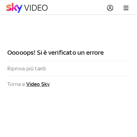
Ooooops! Si è verificato un errore
Riprova più tardi
Torna a
Video Sky