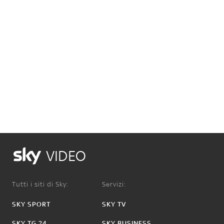
VIDEO
Tutti i siti di Sky:
Servizi:
SKY SPORT
SKY TV
SKY TG 24
SKY BUSINESS