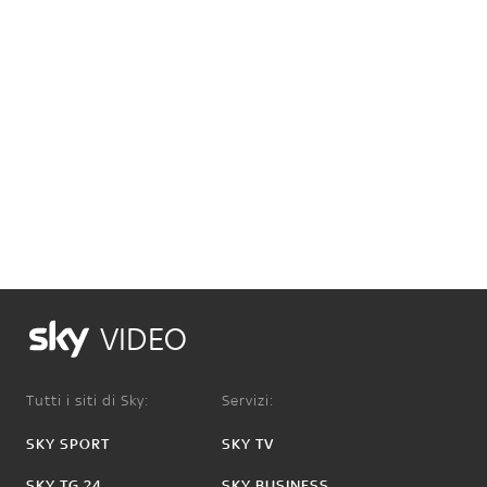
VIDEO
Tutti i siti di Sky:
Servizi:
SKY SPORT
SKY TV
SKY TG 24
SKY BUSINESS