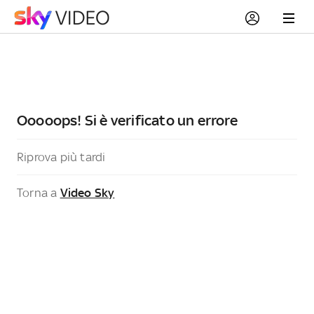
Ooooops! Si è verificato un errore
Riprova più tardi
Torna a
Video Sky