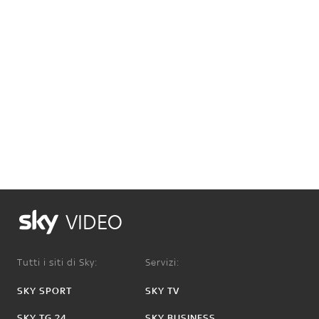
VIDEO
Tutti i siti di Sky:
Servizi:
SKY SPORT
SKY TV
SKY TG 24
SKY BUSINESS