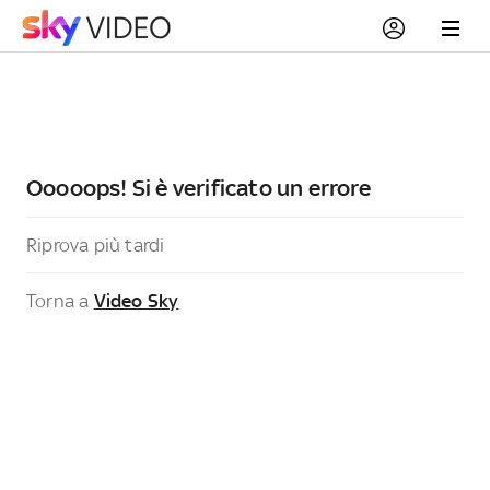
Ooooops! Si è verificato un errore
Riprova più tardi
Torna a
Video Sky