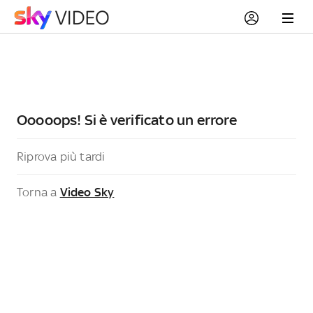
Ooooops! Si è verificato un errore
Riprova più tardi
Torna a
Video Sky