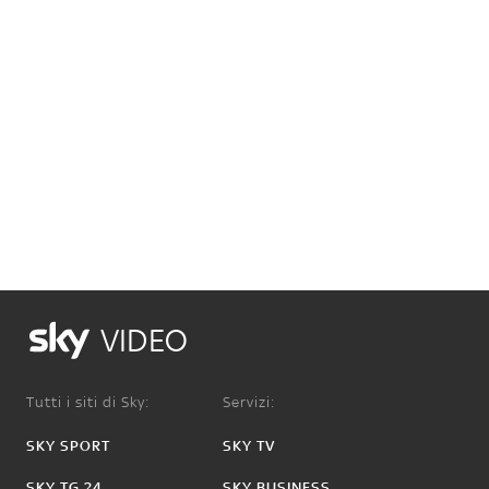
VIDEO
Tutti i siti di Sky:
Servizi:
SKY SPORT
SKY TV
SKY TG 24
SKY BUSINESS