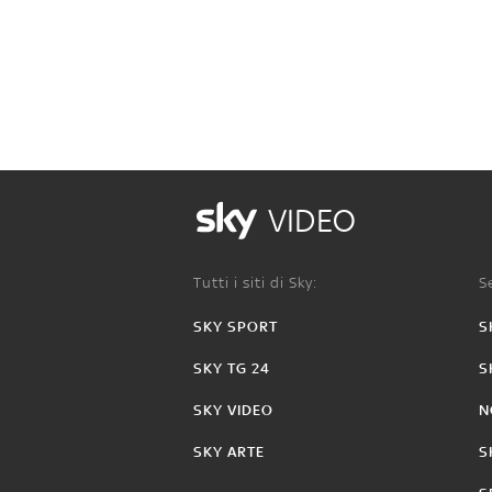
VIDEO
Tutti i siti di Sky:
Se
SKY SPORT
S
SKY TG 24
S
SKY VIDEO
N
SKY ARTE
S