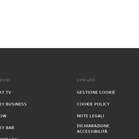
rvizi:
Link utili:
KY TV
GESTIONE COOKIE
KY BUSINESS
COOKIE POLICY
OW
NOTE LEGALI
DICHIARAZIONE
KY BAR
ACCESSIBILITÀ