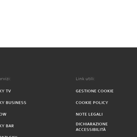
rvizi:
Link utili:
KY TV
GESTIONE COOKIE
KY BUSINESS
COOKIE POLICY
OW
NOTE LEGALI
DICHIARAZIONE
KY BAR
ACCESSIBILITÀ