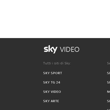
VIDEO
Tutti i siti di Sky:
Se
SKY SPORT
S
SKY TG 24
S
SKY VIDEO
N
SKY ARTE
S