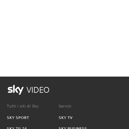
VIDEO
Tutti i siti di Sky:
Servizi:
SKY SPORT
SKY TV
SKY TG 24
SKY BUSINESS