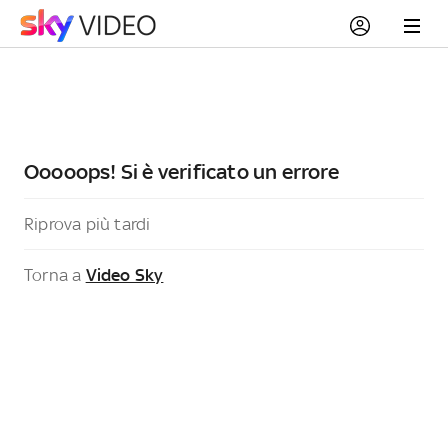
Ooooops! Si è verificato un errore
Riprova più tardi
Torna a
Video Sky