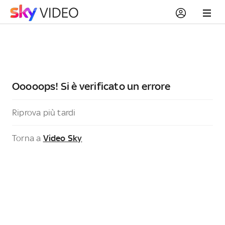
Ooooops! Si è verificato un errore
Riprova più tardi
Torna a
Video Sky