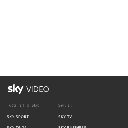
VIDEO
Tutti i siti di Sky:
Servizi:
SKY SPORT
SKY TV
SKY TG 24
SKY BUSINESS