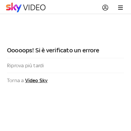
Ooooops! Si è verificato un errore
Riprova più tardi
Torna a
Video Sky