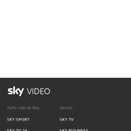
VIDEO
Tutti i siti di Sky:
Servizi:
SKY SPORT
SKY TV
SKY TG 24
SKY BUSINESS