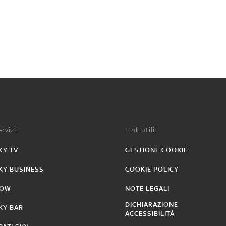
rvizi:
Link utili:
KY TV
GESTIONE COOKIE
KY BUSINESS
COOKIE POLICY
OW
NOTE LEGALI
DICHIARAZIONE
KY BAR
ACCESSIBILITÀ