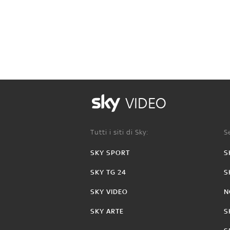
VIDEO
Tutti i siti di Sky:
Se
SKY SPORT
S
SKY TG 24
S
SKY VIDEO
N
SKY ARTE
S