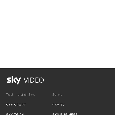
VIDEO
Tutti i siti di Sky:
Servizi:
SKY SPORT
SKY TV
SKY TG 24
SKY BUSINESS