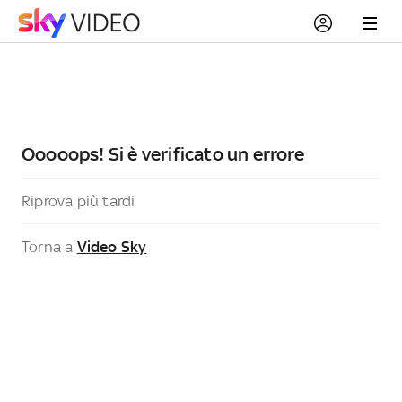
Ooooops! Si è verificato un errore
Riprova più tardi
Torna a
Video Sky