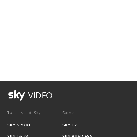
VIDEO
Tutti i siti di Sky:
Servizi:
SKY SPORT
SKY TV
SKY TG 24
SKY BUSINESS