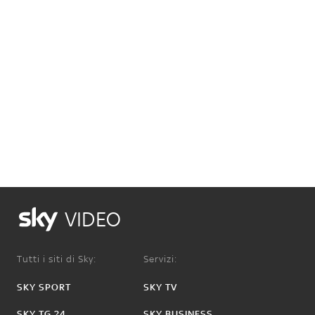
VIDEO
Tutti i siti di Sky:
Servizi:
SKY SPORT
SKY TV
SKY TG 24
SKY BUSINESS