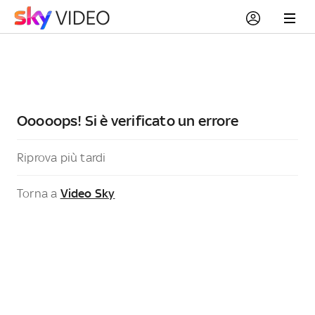
Ooooops! Si è verificato un errore
Riprova più tardi
Torna a
Video Sky