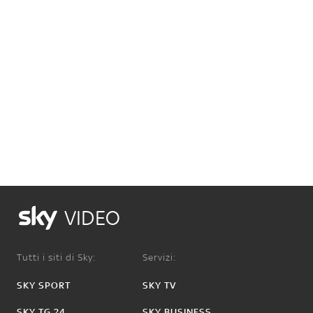
VIDEO
Tutti i siti di Sky:
Servizi:
SKY SPORT
SKY TV
SKY TG 24
SKY BUSINESS