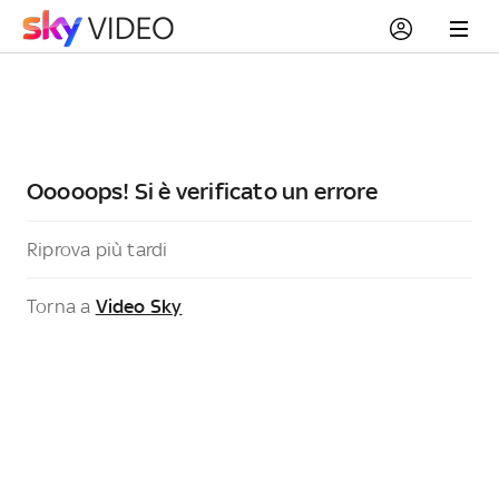
Ooooops! Si è verificato un errore
Riprova più tardi
Torna a
Video Sky