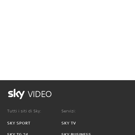
VIDEO
Tutti i siti di Sky:
Servizi:
SKY SPORT
SKY TV
SKY TG 24
SKY BUSINESS