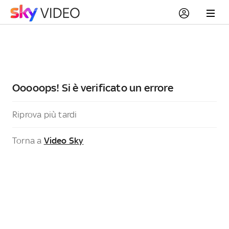
Ooooops! Si è verificato un errore
Riprova più tardi
Torna a
Video Sky