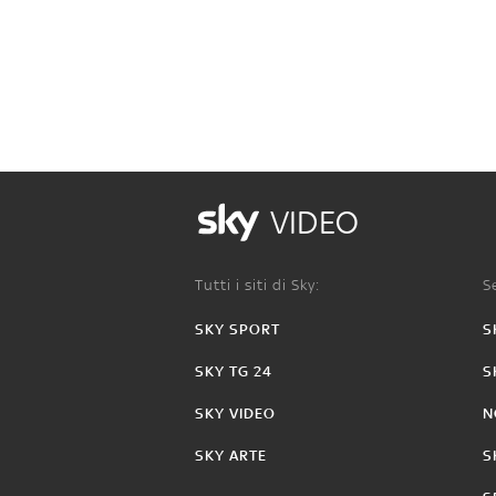
VIDEO
Tutti i siti di Sky:
Se
SKY SPORT
S
SKY TG 24
S
SKY VIDEO
N
SKY ARTE
S