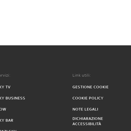
rvizi:
Link utili:
KY TV
GESTIONE COOKIE
KY BUSINESS
COOKIE POLICY
OW
NOTE LEGALI
DICHIARAZIONE
KY BAR
ACCESSIBILITÀ