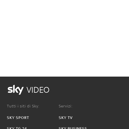
VIDEO
Tutti i siti di Sky:
Servizi:
SKY SPORT
SKY TV
SKY TG 24
SKY BUSINESS