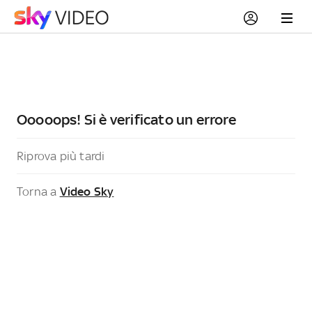
Ooooops! Si è verificato un errore
Riprova più tardi
Torna a
Video Sky