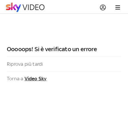
Ooooops! Si è verificato un errore
Riprova più tardi
Torna a
Video Sky