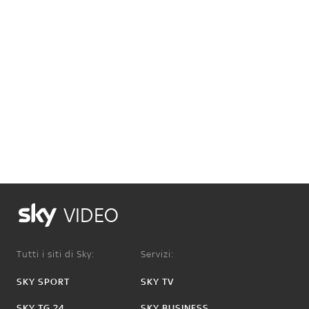
VIDEO
Tutti i siti di Sky:
Servizi:
SKY SPORT
SKY TV
SKY TG 24
SKY BUSINESS