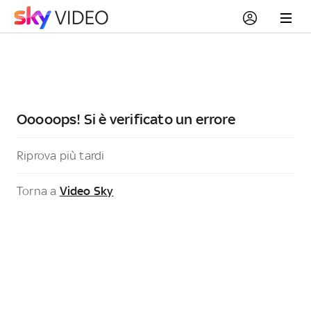
Ooooops! Si è verificato un errore
Riprova più tardi
Torna a
Video Sky