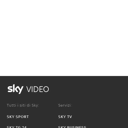
VIDEO
Tutti i siti di Sky:
Servizi:
SKY SPORT
SKY TV
SKY TG 24
SKY BUSINESS